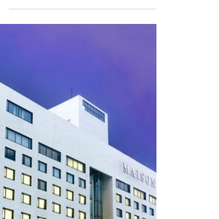
乐场（JeJu DreamTower）
州梦塔拥有1600多间豪华客房和套房。每间客房都
能欣赏到济州海洋和汉拿山的壮丽景色，内部装饰
时尚，配备现代化便利设施。为了让您舒适地休
息，我们准备了最优质的床上用品和高档洗漱用
品。