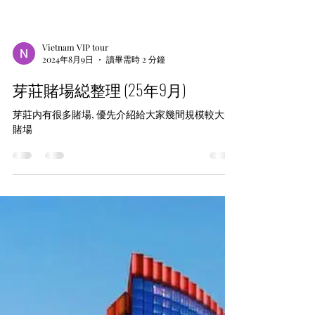
Vietnam VIP tour
2024年8月9日
讀畢需時 2 分鐘
芽莊賭場縂整理 (25年9月)
芽莊内有很多賭場, 優先介紹給大家幾間規模較大的
賭場