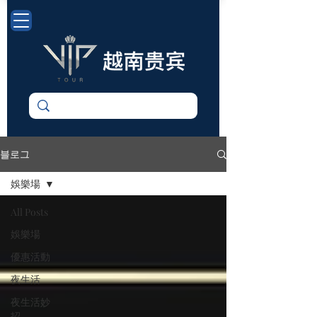
블로그
娛樂場
All Posts
娛樂場
優惠活動
夜生活
夜生活妙
招