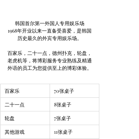
韩国首尔第一外国人专用娱乐场
1968年开业以来一直备受喜爱，是韩国
历史最久的外宾专用娱乐场。
百家乐，二十一点，德州扑克，轮盘，
老虎机等，将博彩服务专业熟练及精通
外语的员工为您提供至上的博彩体验。
 百家乐
 70张桌子
 二十一点
 8张桌子
 轮盘
 7张桌子
 其他游戏
 11张桌子