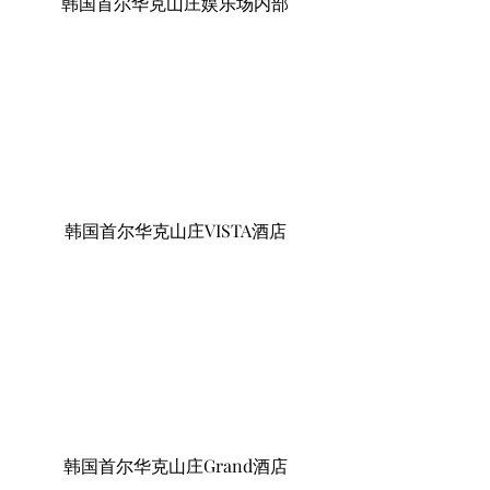
韩国首尔华克山庄娱乐场内部
韩国首尔华克山庄VISTA酒店
韩国首尔华克山庄Grand酒店