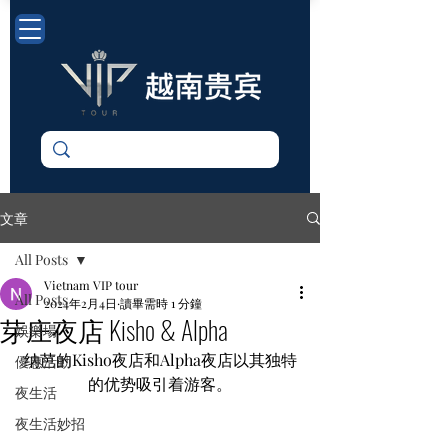
文章
All Posts
Vietnam VIP tour
All Posts
2024年2月4日
讀畢需時 1 分鐘
芽庄夜店 Kisho & Alpha
娛樂場
纳芭的Kisho夜店和Alpha夜店以其独特
優惠活動
的优势吸引着游客。
夜生活
夜生活妙招