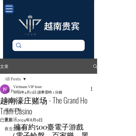
文章
All Posts
Vietnam VIP tour
All Posts
2024年4月13日
讀畢需時 1 分鐘
越南濠庄赌场 - The Grand Ho
娛樂場
Tram Casino
優惠活動
夜生活
已更新：
2024年8月9日
擁有約500臺電子游戲
夜生活妙招
（電子輪盤、百家樂、黑