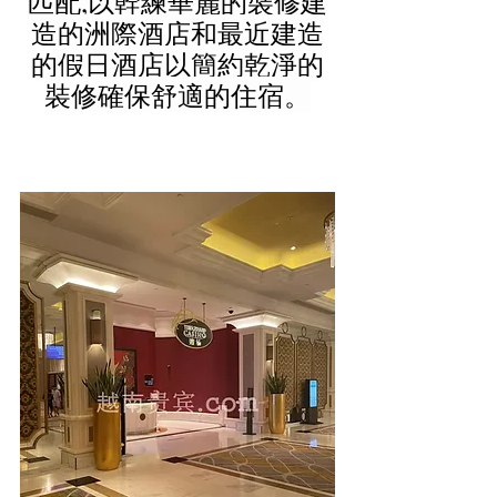
匹配,以幹練華麗的裝修建
造的洲際酒店和最近建造
的假日酒店以簡約乾淨的
裝修確保舒適的住宿。