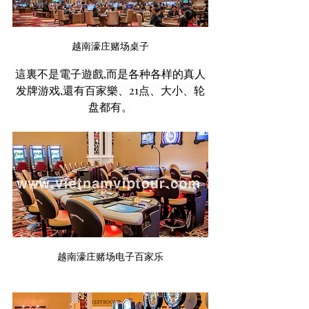
越南濠庄赌场桌子
這裏不是電子遊戲,而是各种各样的真人
发牌游戏,還有百家樂、21点、大小、轮
盘都有。
越南濠庄赌场电子百家乐