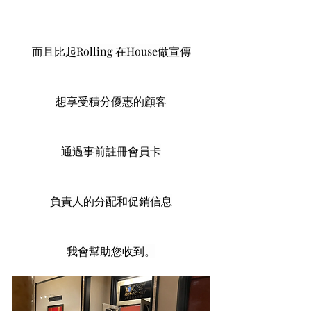
而且比起Rolling 在House做宣傳
想享受積分優惠的顧客
通過事前註冊會員卡
負責人的分配和促銷信息
我會幫助您收到。