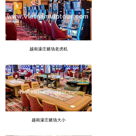
越南濠庄赌场老虎机
越南濠庄赌场大小