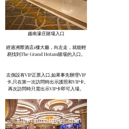
越南濠庄賭場入口
經過洲際酒店1樓大廳，向左走，就能輕
易找到The Grand Hotam賭場的入口。
左側設有VIP正票入口,如果事先辦理VIP
卡,只在第一次訪問時出示護照和VIP卡,
再次訪問時只需出示VIP卡即可入場。