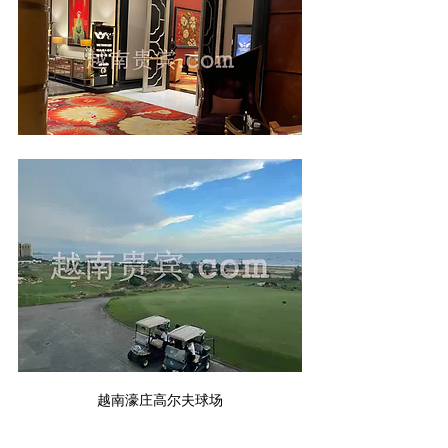
越南濠庄高尔夫球场