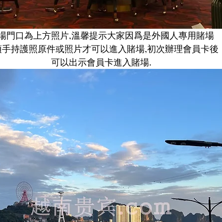
場門口為上方照片,溫馨提示大家因爲是外國人專用賭場
須手持護照原件或照片才可以進入賭場,初次辦理會員卡後
可以出示會員卡進入賭場.