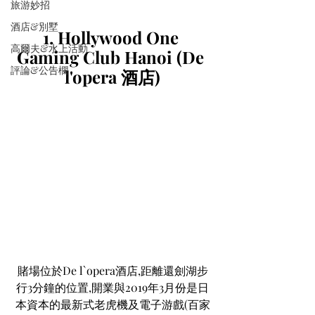
旅游妙招
酒店&別墅
1. Hollywood One 
高爾夫&水上活動
Gaming Club Hanoi (De 
評論&公告欄
l'opera 酒店)
賭場位於De l`opera酒店,距離還劍湖步
行3分鐘的位置,開業與2019年3月份是日
本資本的最新式老虎機及電子游戲(百家