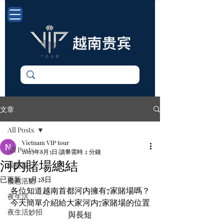
文章
All Posts
Vietnam VIP tour
All Posts
2023年8月3日
讀畢需時 2 分鐘
河内賭場總結
娛樂場
已更新：
1月28日
優惠活動
各位知道越南首都河内擁有7家賭場嗎？
夜生活
今天簡單介紹給大家河内7家賭場的位置
夜生活妙招
與長短