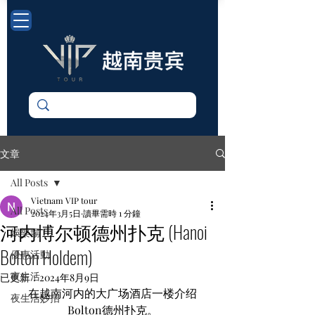
文章
All Posts
Vietnam VIP tour
All Posts
2024年3月5日
讀畢需時 1 分鐘
河内博尔顿德州扑克 (Hanoi
娛樂場
Bolton Holdem)
優惠活動
夜生活
已更新：
2024年8月9日
在越南河内的大广场酒店一楼介绍
夜生活妙招
Bolton德州扑克。