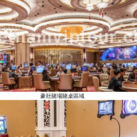
豪壯賭場賭桌區域