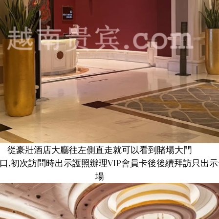
從豪壯酒店大廳往左側直走就可以看到賭場大門
口,初次訪問時出示護照辦理VIP會員卡後後續拜訪只出
場