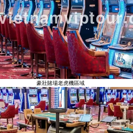
豪壯賭場老虎機區域