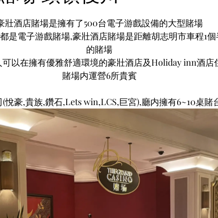
豪壯酒店賭場是擁有了500台電子游戲設備的大型賭場
都是電子游戲賭場,豪壯酒店賭場是距離胡志明市車程1個
的賭場
可以在擁有優雅舒適環境的豪壯酒店及Holiday inn酒店
賭場内運營6所貴賓
(悅豪,貴族,鑽石,Lets win,LCS,巨宮),廳内擁有6~10桌賭