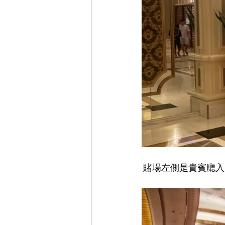
賭場左側是貴賓廳入