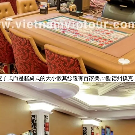
子式而是賭桌式的大小骰其餘還有百家樂,21點德州撲克,