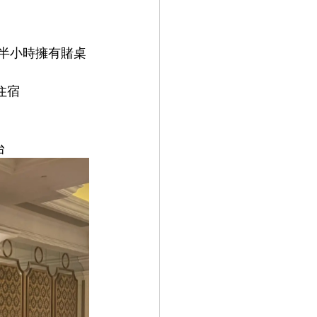
半小時擁有賭桌
住宿
台