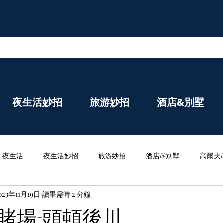
夜生活妙招
旅游妙招
酒店&別墅
夜生活
夜生活妙招
旅游妙招
酒店&別墅
高爾夫
023年11月19日
讀畢需時 2 分鐘
賭場-頭頓後川