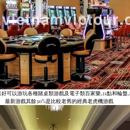
好可以游玩各種賭桌類游戲及電子類百家樂,21點和輪盤,
最新游戲其餘30%是比較老舊的經典老虎機游戲