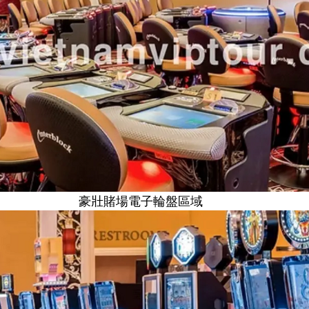
豪壯賭場電子輪盤區域