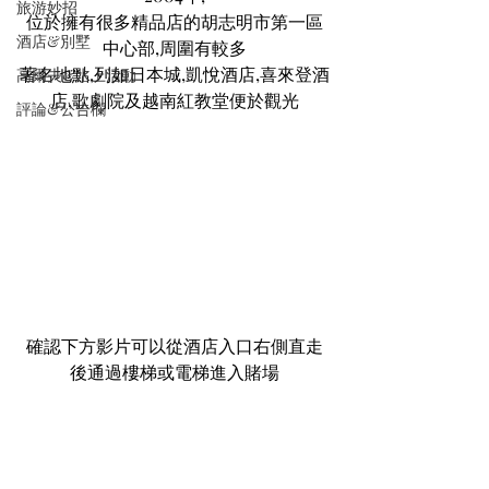
旅游妙招
位於擁有很多精品店的胡志明市第一區
酒店&別墅
中心部,周圍有較多
著名地點,列如日本城,凱悅酒店,喜來登酒
高爾夫&水上活動
店,歌劇院及越南紅教堂便於觀光
評論&公告欄
確認下方影片可以從酒店入口右側直走
後通過樓梯或電梯進入賭場