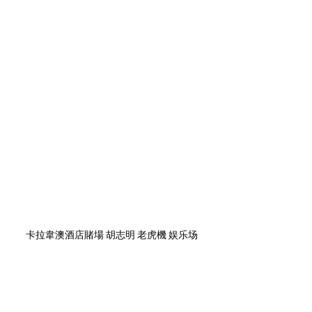
卡拉韋澳酒店賭場 胡志明 老虎機 娱乐场