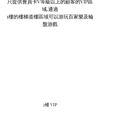
只提供會員卡V等級以上的顧客的VIP區
域.通過
1樓的樓梯道樓區域可以游玩百家樂及輪
盤游戲
2楼 VIP