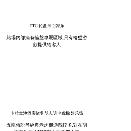
ETG 轮盘 & 百家乐
賭場内部擁有輪盤專屬區域,只有輪盤游
戲提供給客人
卡拉韋澳酒店賭場 胡志明 老虎機 娱乐场
五龍傳説等經典老虎機游戲較多,對在胡