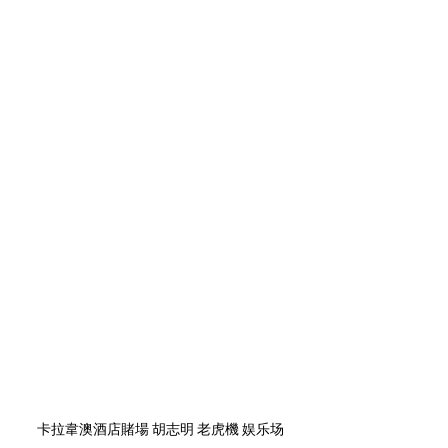
卡拉韋澳酒店賭場 胡志明 老虎機 娱乐场